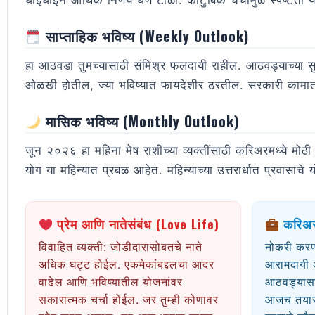
घाईघाईने आर्थिक निर्णय घेणे टाळा. कौटुंबिक चर्चांमुळे स्पष्टता 
साप्ताहिक भविष्य (Weekly Outlook)
हा आठवडा तुमच्यासाठी संमिश्र फलदायी राहील. आठवड्याच्या स
ओळखी होतील, ज्या भविष्यात फायदेशीर ठरतील. सरकारी कामात यश मि
मासिक भविष्य (Monthly Outlook)
जून २०२६ हा महिना मेष राशीच्या व्यक्तींसाठी करिअरमध्ये मोठी 
योग या महिन्यात प्रबळ आहेत. महिन्याच्या उत्तरार्धात प्रवासाचे 
प्रेम आणि नातेसंबंध (Love Life)
करिअर
विवाहित व्यक्ती: जोडीदारासोबतचे नाते
नोकरी करण
अधिक घट्ट होईल. एकमेकांबद्दलचा आदर
आरामदायी 
वाढेल आणि भविष्यातील योजनांवर
आठवड्यासा
सकारात्मक चर्चा होईल. जर तुम्ही कोणावर
आजच तयार क