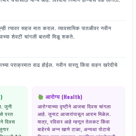
गंभीर चर्चांसाठी योग्य आहे. विश्वास निर्माण होण्यास वेळ लागतो.
तुम्ही त्यावर सहज मात कराल. व्यावसायिक पातळीवर नवीन
्याच्या शेवटी चांगली बातमी मिळू शकते.
ुमच्या पराक्रमात वाढ होईल. नवीन वास्तू किंवा वाहन खरेदीचे
e)
आरोग्य (Health)
. जुनी
आरोग्याच्या दृष्टीने आजचा दिवस चांगला
ैसे परत
आहे. जुनाट आजारांपासून आराम मिळेल.
ीने दिवस
मात्र, रविवार आहे म्हणून तेलकट किंवा
जुगार
बाहेरचे अन्न खाणे टाळा, अन्यथा पोटाचे