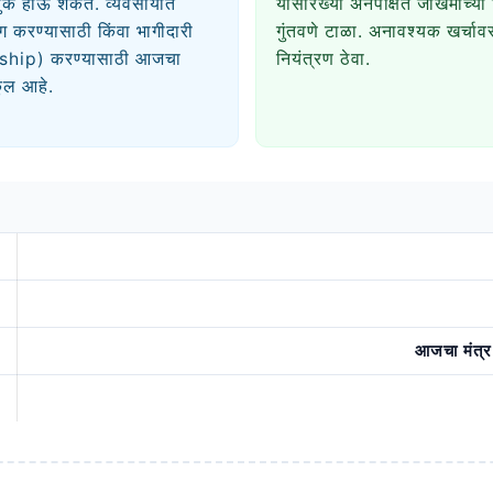
तुक होऊ शकते. व्यवसायात
यांसारख्या अनपेक्षित जोखमीच्या
ग करण्यासाठी किंवा भागीदारी
गुंतवणे टाळा. अनावश्यक खर्चाव
ship) करण्यासाठी आजचा
नियंत्रण ठेवा.
ूल आहे.
आजचा मंत्र