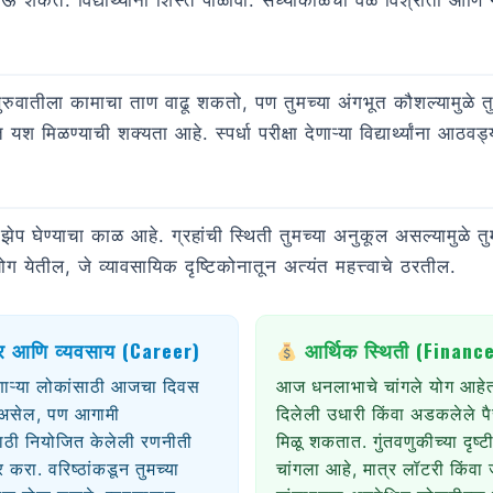
येऊ शकते. विद्यार्थ्यांनी शिस्त पाळावी. संध्याकाळचा वेळ विश्रांती आणि 
ुरुवातीला कामाचा ताण वाढू शकतो, पण तुमच्या अंगभूत कौशल्यामुळे 
ळण्याची शक्यता आहे. स्पर्धा परीक्षा देणाऱ्या विद्यार्थ्यांना आठवड
झेप घेण्याचा काळ आहे. ग्रहांची स्थिती तुमच्या अनुकूल असल्यामुळे त
योग येतील, जे व्यावसायिक दृष्टिकोनातून अत्यंत महत्त्वाचे ठरतील.
 आणि व्यवसाय (Career)
आर्थिक स्थिती (Financ
ाऱ्या लोकांसाठी आजचा दिवस
आज धनलाभाचे चांगले योग आहेत
असेल, पण आगामी
दिलेली उधारी किंवा अडकलेले प
ठी नियोजित केलेली रणनीती
मिळू शकतात. गुंतवणुकीच्या दृष्ट
रा. वरिष्ठांकडून तुमच्या
चांगला आहे, मात्र लॉटरी किंवा 