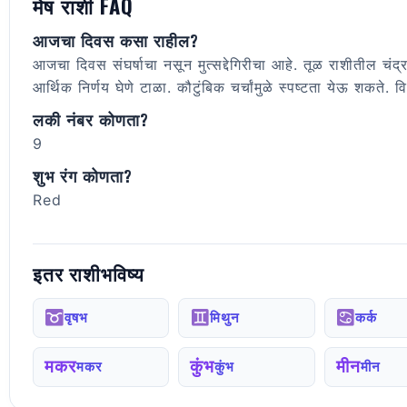
मेष राशी FAQ
आजचा दिवस कसा राहील?
आजचा दिवस संघर्षाचा नसून मुत्सद्देगिरीचा आहे. तूळ राशीतील चं
आर्थिक निर्णय घेणे टाळा. कौटुंबिक चर्चांमुळे स्पष्टता येऊ शकते. वि
लकी नंबर कोणता?
9
शुभ रंग कोणता?
Red
इतर राशीभविष्य
वृषभ
मिथुन
कर्क
मकर
कुंभ
मीन
मकर
कुंभ
मीन