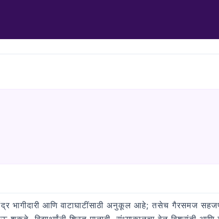
 चंद्र भागीदारी आणि वाटाघाटींसाठी अनुकूल आहे; तसेच गैरसमज सहजप