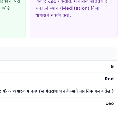
 ठिकाणी पैसे
विकार उद्भवू शकतात. मानसिक शांततेसाठी
र थोडे
सकाळी ध्यान (Meditation) किंवा
योगासने नक्की करा.
9
Red
: ॐ अं अंगारकाय नमः (या मंत्राचा जप केल्याने मानसिक बल वाढेल.)
Leo