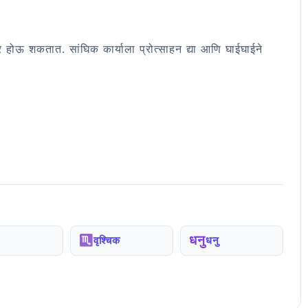
 होऊ शकतात. सांघिक कार्याला प्रोत्साहन द्या आणि घाईघाईने
धनु
वृश्चिक
धनु